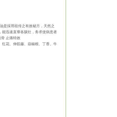
络油是採用祖传之有效秘方，天然之
，能迅速直窜各羰灶，务求使病患者
骨 止痛特效
、红花、伸筋藤、葫椒根、丁香、牛