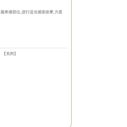
在最疼痛部位,进行适当揉搓按摩,力度
 【
关闭
】