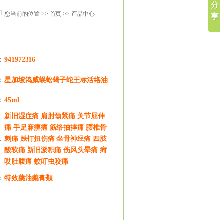
您当前的位置 >> 首页 >> 产品中心
：
941972316
：
星加坡鸿威蜈蚣蝎子蛇王标活络油
：
45ml
新旧湿症痛 肩肘颈紧痛 关节屈伸
痛 手足麻痹痛 筋络抽摔痛 腰椎骨
：
刺痛 跌打扭伤痛 坐骨神经痛 四肢
酸软痛 新旧淤积痛 伤风头晕痛 疴
哎肚腹痛 蚊叮虫咬痛
：
特效藥油藥膏類