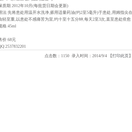
保质期:2012年10月(每批货日期会更新)
用法:先将患处用温开水洗净,搽用适量药油(约2至5毫升)于患处,用姆指尖
由轻至重,以患处不感痛苦为宜,约十至十五分钟,每天2至3次,直至患处痊愈
规格:45ml
售价:68元
QQ:2537832201
点击数：1150 录入时间：2014/9/4 【
打印此页
】