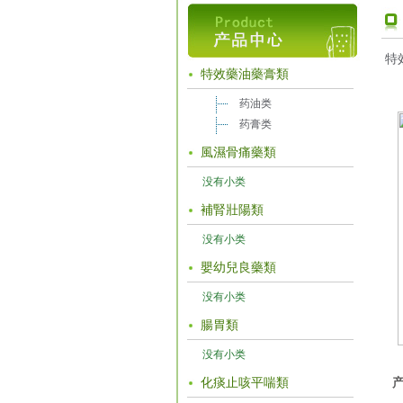
特
特效藥油藥膏類
药油类
药膏类
風濕骨痛藥類
没有小类
補腎壯陽類
没有小类
嬰幼兒良藥類
没有小类
腸胃類
没有小类
化痰止咳平喘類
产