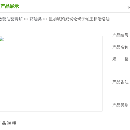
产品展示
效藥油藥膏類
>>
药油类
>> 星加坡鸿威蜈蚣蝎子蛇王标活络油
产品编号
产品名称
规 格
产品备注
产品类别
 品 说 明