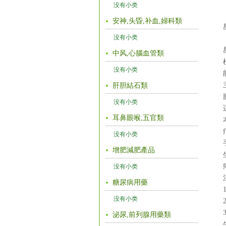
没有小类
安神,头昏,补血,婦科類
没有小类
中风,心腦血管類
没有小类
肝胆結石類
没有小类
耳鼻眼喉,五官類
没有小类
增肥減肥產品
没有小类
糖尿病用藥
没有小类
泌尿,前列腺用藥類