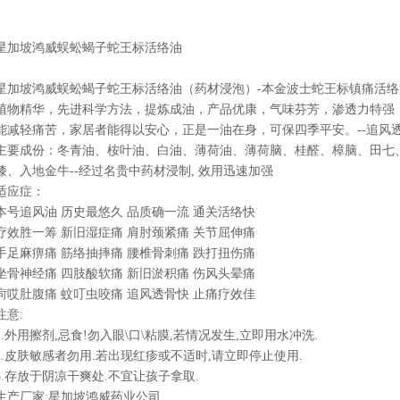
星加坡鸿威蜈蚣蝎子蛇王标活络油
星加坡鸿威蜈蚣蝎子蛇王标活络油（药材浸泡）-本金波士蛇王标镇痛活
植物精华，先进科学方法，提炼成油，产品优康，气味芬芳，渗透力特强
能减轻痛苦，家居者能得以安心，正是一油在身，可保四季平安。--追风透
主要成份：冬青油、桉叶油、白油、薄荷油、薄荷脑、桂醛、樟脑、田七
膝、入地金牛--经过名贵中药材浸制, 效用迅速加强
适应症：
本号追风油 历史最悠久 品质确一流 通关活络快
疗效胜一筹 新旧湿症痛 肩肘颈紧痛 关节屈伸痛
手足麻痹痛 筋络抽摔痛 腰椎骨刺痛 跌打扭伤痛
坐骨神经痛 四肢酸软痛 新旧淤积痛 伤风头晕痛
疴哎肚腹痛 蚊叮虫咬痛 追风透骨快 止痛疗效佳
注意:
1.外用擦剂,忌食!勿入眼\口\粘膜,若情况发生,立即用水冲洗.
2.皮肤敏感者勿用.若出现红疹或不适时,请立即停止使用.
3.存放于阴凉干爽处.不宜让孩子拿取.
生产厂家:星加坡鸿威药业公司